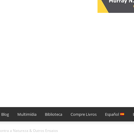
Blog
Multimídia
Biblioteca
Compre Livros
Español
contra a Natureza & Outros Ensaios