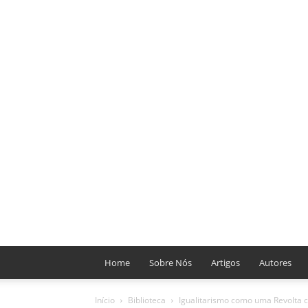
Home
Sobre Nós
Artigos
Autores
Início
Biblioteca
Igualitarismo como uma Revolta 