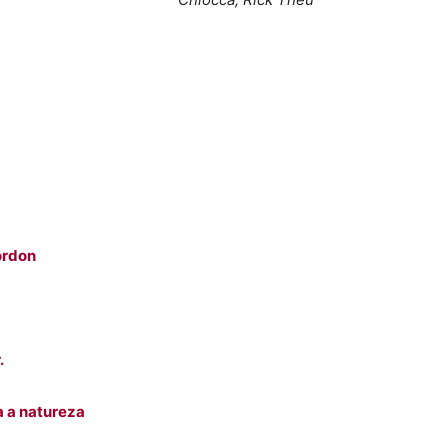
ordon
.
a a natureza