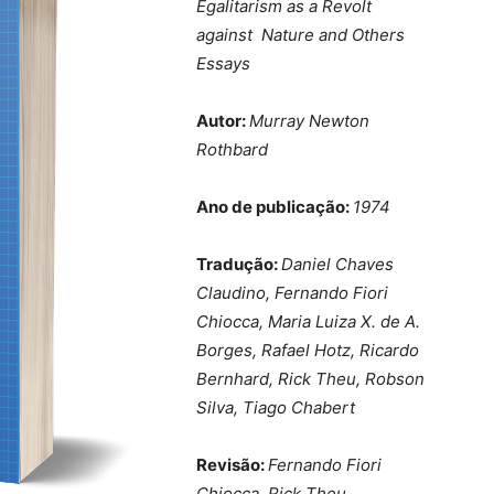
Egalitarism as a Revolt
against Nature and Others
Essays
Autor:
Murray Newton
Rothbard
Ano de publicação:
1974
Tradução:
Daniel Chaves
Claudino,
Fernando Fiori
Chiocca,
Maria Luiza X. de A.
Borges,
Rafael Hotz,
Ricardo
Bernhard,
Rick Theu,
Robson
Silva,
Tiago Chabert
Revisão:
Fernando Fiori
Chiocca,
Rick Theu