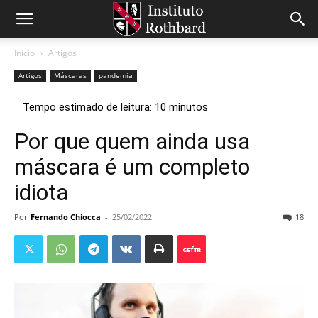
Início
Artigos
Artigos
Máscaras
pandemia
Por que quem ainda usa
máscara é um completo
idiota
Por
Fernando Chiocca
-
25/02/2022
18