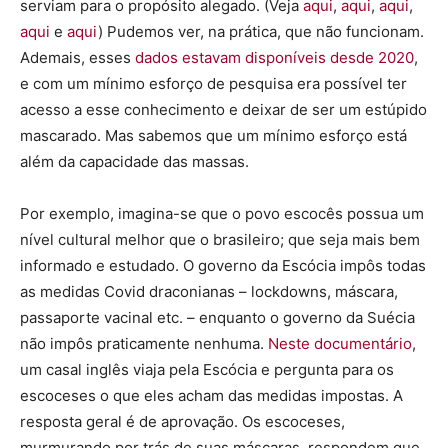
serviam para o propósito alegado. (Veja
aqui
,
aqui
,
aqui
,
aqui
e
aqui
) Pudemos ver, na prática, que não funcionam.
Ademais, esses
dados estavam disponíveis desde 2020
,
e com um mínimo esforço de pesquisa era possível ter
acesso a esse conhecimento e deixar de ser um estúpido
mascarado. Mas sabemos que um mínimo esforço está
além da capacidade das massas.
Por exemplo, imagina-se que o povo escocês possua um
nível cultural melhor que o brasileiro; que seja mais bem
informado e estudado. O governo da Escócia impôs todas
as medidas Covid draconianas – lockdowns, máscara,
passaporte vacinal etc. – enquanto o governo da Suécia
não impôs praticamente nenhuma.
Neste documentário
,
um casal inglês viaja pela Escócia e pergunta para os
escoceses o que eles acham das medidas impostas. A
resposta geral é de aprovação. Os escoceses,
murmurando por trás de suas máscaras, respondem que