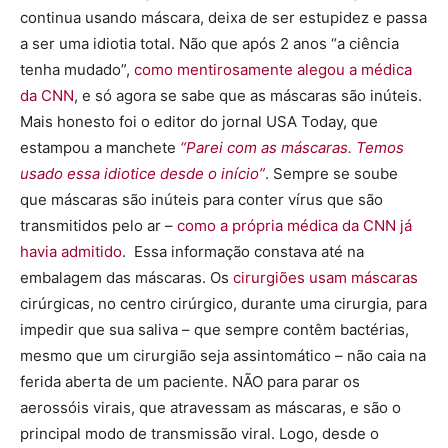
continua usando máscara, deixa de ser estupidez e passa
a ser uma idiotia total. Não que após 2 anos “a ciência
tenha mudado”,
como mentirosamente alegou a médica
da CNN
, e só agora se sabe que as máscaras são inúteis.
Mais honesto foi o editor do jornal USA Today, que
estampou a manchete
“Parei com as máscaras. Temos
usado essa idiotice desde o início”
. Sempre se soube
que máscaras são inúteis para conter vírus que são
transmitidos pelo ar –
como a própria médica da CNN já
havia admitido
. Essa informação constava até na
embalagem das máscaras. Os
cirurgiões usam máscaras
cirúrgicas, no centro cirúrgico, durante uma cirurgia, para
impedir que sua saliva – que sempre contêm bactérias,
mesmo que um cirurgião seja assintomático – não caia na
ferida aberta de um paciente. NÃO para parar os
aerossóis virais, que atravessam as máscaras, e são o
principal modo de transmissão viral. Logo, desde o