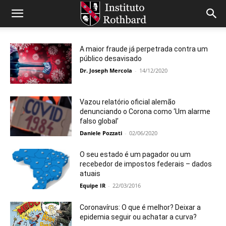
A maior fraude já perpetrada contra um
público desavisado
Dr. Joseph Mercola
-
14/12/2020
Vazou relatório oficial alemão
denunciando o Corona como ‘Um alarme
falso global’
Daniele Pozzati
-
02/06/2020
O seu estado é um pagador ou um
recebedor de impostos federais – dados
atuais
Equipe IR
-
22/03/2016
Coronavírus: O que é melhor? Deixar a
epidemia seguir ou achatar a curva?