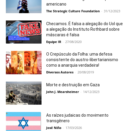
americano
The Strategic Culture Foundation
-
31/12/2023
Checamos. É falsa a alegação do Uol que
a alegação do Instituto Rothbard sobre
máscaras é falsa
Equipe IR
-
27/08/2020
O Crepúsculo da Folha: uma defesa
consistente do austro-libertarianismo
como a anarquia verdadeira!
Diversos Autores
-
20/08/2019
Morte e destruição em Gaza
John J. Mearsheimer
-
14/12/2023
As raízes judaicas do movimento
transgênero
José Niño
-
17/03/2026