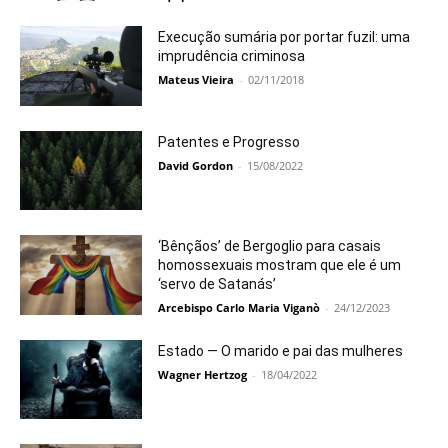
Execução sumária por portar fuzil: uma
imprudência criminosa
Mateus Vieira
-
02/11/2018
Patentes e Progresso
David Gordon
-
15/08/2022
‘Bênçãos’ de Bergoglio para casais
homossexuais mostram que ele é um
‘servo de Satanás’
Arcebispo Carlo Maria Viganò
-
24/12/2023
Estado — O marido e pai das mulheres
Wagner Hertzog
-
18/04/2022