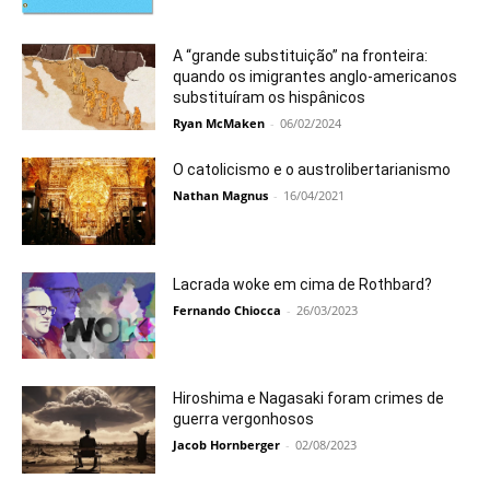
A “grande substituição” na fronteira:
quando os imigrantes anglo-americanos
substituíram os hispânicos
Ryan McMaken
-
06/02/2024
O catolicismo e o austrolibertarianismo
Nathan Magnus
-
16/04/2021
Lacrada woke em cima de Rothbard?
Fernando Chiocca
-
26/03/2023
Hiroshima e Nagasaki foram crimes de
guerra vergonhosos
Jacob Hornberger
-
02/08/2023