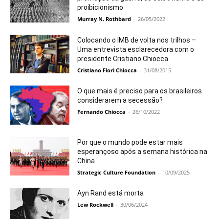
proibicionismo
Murray N. Rothbard
-
26/05/2022
Colocando o IMB de volta nos trilhos –
Uma entrevista esclarecedora com o
presidente Cristiano Chiocca
Cristiano Fiori Chiocca
-
31/08/2015
O que mais é preciso para os brasileiros
considerarem a secessão?
Fernando Chiocca
-
26/10/2022
Por que o mundo pode estar mais
esperançoso após a semana histórica na
China
Strategic Culture Foundation
-
10/09/2025
Ayn Rand está morta
Lew Rockwell
-
30/06/2024