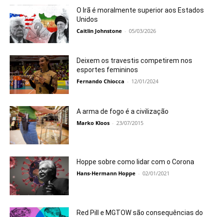
O Irã é moralmente superior aos Estados
Unidos
Caitlin Johnstone
-
05/03/2026
Deixem os travestis competirem nos
esportes femininos
Fernando Chiocca
-
12/01/2024
A arma de fogo é a civilização
Marko Kloos
-
23/07/2015
Hoppe sobre como lidar com o Corona
Hans-Hermann Hoppe
-
02/01/2021
Red Pill e MGTOW são consequências do