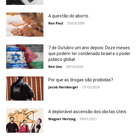
A questão do aborto
Ron Paul
-
05/03/2009
7 de Outubro um ano depois: Doze meses
que podem ter condenado Israel e o poder
judaico global
Ron Unz
-
09/10/2024
Por que as drogas são proibidas?
Jacob Hornberger
-
07/02/2024
A deplorável ascensão dos idiotas úteis
Wagner Hertzog
-
09/01/2021