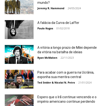
mundo?
Jeremy R. Hammond
-
24/05/2024
A falácia da Curva de Laffer
Paulo Kogos
-
01/02/2018
A vitória a longo prazo de Milei depende
da vitória na batalha de ideias
Ryan McMaken
-
22/11/2023
Para acabar com a guerra na Ucrânia,
exponha sua mentira central
Ted Snider & Nicolai N. Petro
-
21/01/2024
Espero que o Irã continue vencendo e o
império americano continue perdendo