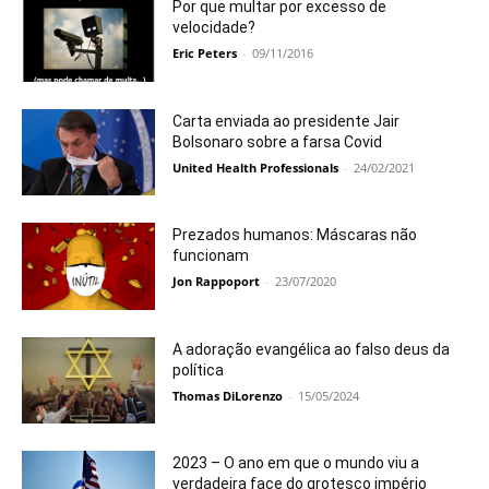
Por que multar por excesso de
velocidade?
Eric Peters
-
09/11/2016
Carta enviada ao presidente Jair
Bolsonaro sobre a farsa Covid
United Health Professionals
-
24/02/2021
Prezados humanos: Máscaras não
funcionam
Jon Rappoport
-
23/07/2020
A adoração evangélica ao falso deus da
política
Thomas DiLorenzo
-
15/05/2024
2023 – O ano em que o mundo viu a
verdadeira face do grotesco império