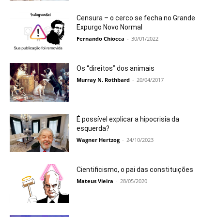
Censura – o cerco se fecha no Grande
Expurgo Novo Normal
Fernando Chiocca
-
30/01/2022
Os “direitos” dos animais
Murray N. Rothbard
-
20/04/2017
É possível explicar a hipocrisia da
esquerda?
Wagner Hertzog
-
24/10/2023
Cientificismo, o pai das constituições
Mateus Vieira
-
28/05/2020