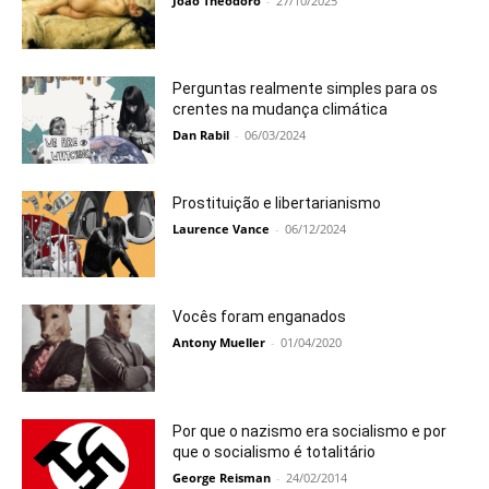
João Theodoro
-
27/10/2025
Perguntas realmente simples para os
crentes na mudança climática
Dan Rabil
-
06/03/2024
Prostituição e libertarianismo
Laurence Vance
-
06/12/2024
Vocês foram enganados
Antony Mueller
-
01/04/2020
Por que o nazismo era socialismo e por
que o socialismo é totalitário
George Reisman
-
24/02/2014