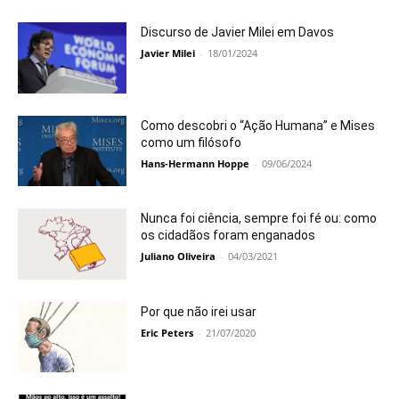
Discurso de Javier Milei em Davos
Javier Milei
-
18/01/2024
Como descobri o “Ação Humana” e Mises
como um filósofo
Hans-Hermann Hoppe
-
09/06/2024
Nunca foi ciência, sempre foi fé ou: como
os cidadãos foram enganados
Juliano Oliveira
-
04/03/2021
Por que não irei usar
Eric Peters
-
21/07/2020