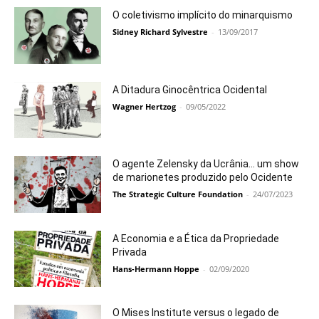
O coletivismo implícito do minarquismo
Sidney Richard Sylvestre
-
13/09/2017
A Ditadura Ginocêntrica Ocidental
Wagner Hertzog
-
09/05/2022
O agente Zelensky da Ucrânia… um show
de marionetes produzido pelo Ocidente
The Strategic Culture Foundation
-
24/07/2023
A Economia e a Ética da Propriedade
Privada
Hans-Hermann Hoppe
-
02/09/2020
O Mises Institute versus o legado de