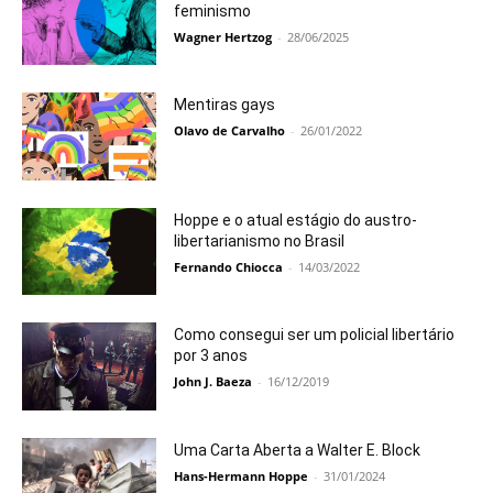
feminismo
Wagner Hertzog
-
28/06/2025
Mentiras gays
Olavo de Carvalho
-
26/01/2022
Hoppe e o atual estágio do austro-
libertarianismo no Brasil
Fernando Chiocca
-
14/03/2022
Como consegui ser um policial libertário
por 3 anos
John J. Baeza
-
16/12/2019
Uma Carta Aberta a Walter E. Block
Hans-Hermann Hoppe
-
31/01/2024