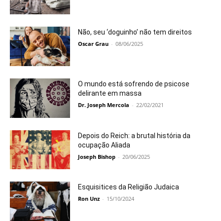
Não, seu ‘doguinho’ não tem direitos
Oscar Grau
-
08/06/2025
O mundo está sofrendo de psicose
delirante em massa
Dr. Joseph Mercola
-
22/02/2021
Depois do Reich: a brutal história da
ocupação Aliada
Joseph Bishop
-
20/06/2025
Esquisitices da Religião Judaica
Ron Unz
-
15/10/2024