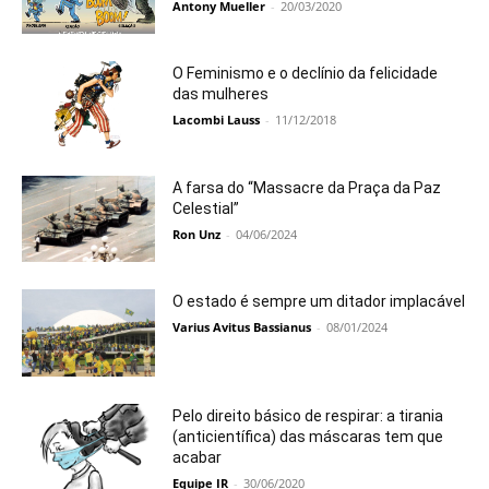
Antony Mueller
-
20/03/2020
O Feminismo e o declínio da felicidade
das mulheres
Lacombi Lauss
-
11/12/2018
A farsa do “Massacre da Praça da Paz
Celestial”
Ron Unz
-
04/06/2024
O estado é sempre um ditador implacável
Varius Avitus Bassianus
-
08/01/2024
Pelo direito básico de respirar: a tirania
(anticientífica) das máscaras tem que
acabar
Equipe IR
-
30/06/2020