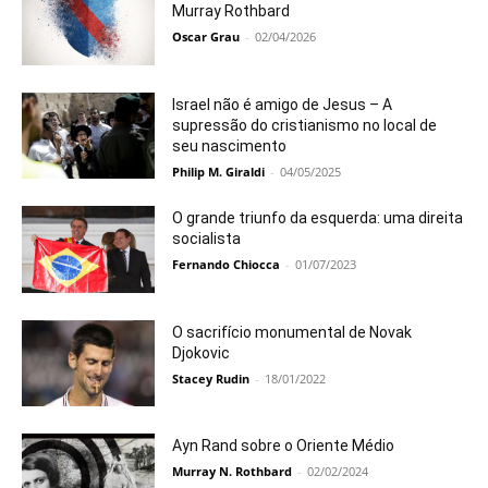
Murray Rothbard
Oscar Grau
-
02/04/2026
Israel não é amigo de Jesus – A
supressão do cristianismo no local de
seu nascimento
Philip M. Giraldi
-
04/05/2025
O grande triunfo da esquerda: uma direita
socialista
Fernando Chiocca
-
01/07/2023
O sacrifício monumental de Novak
Djokovic
Stacey Rudin
-
18/01/2022
Ayn Rand sobre o Oriente Médio
Murray N. Rothbard
-
02/02/2024