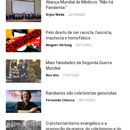
Aliança Mundial de Médicos: “Não há
Pandemia.”
Arjun Walia
-
22/10/2020
Pelo direito de ser racista, fascista,
machista e homofóbico
Wagner Hertzog
-
02/12/2021
Mais falsidades da Segunda Guerra
Mundial
Ron Unz
-
17/01/2025
Randianos são coletivistas genocidas
Fernando Chiocca
-
08/12/2023
O protestantismo evangélico e a
promoção da guerra, do coletivismo e do