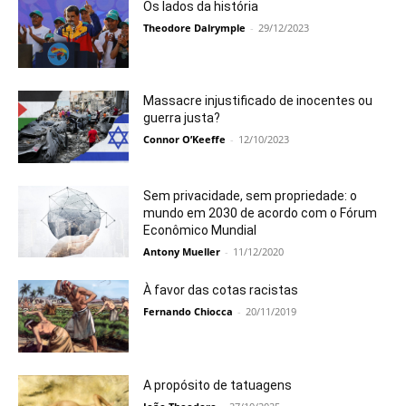
Os lados da história
Theodore Dalrymple
-
29/12/2023
Massacre injustificado de inocentes ou
guerra justa?
Connor O’Keeffe
-
12/10/2023
Sem privacidade, sem propriedade: o
mundo em 2030 de acordo com o Fórum
Econômico Mundial
Antony Mueller
-
11/12/2020
À favor das cotas racistas
Fernando Chiocca
-
20/11/2019
A propósito de tatuagens