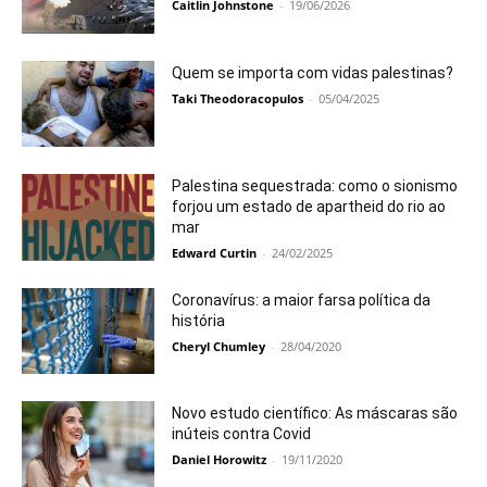
Caitlin Johnstone
-
19/06/2026
Quem se importa com vidas palestinas?
Taki Theodoracopulos
-
05/04/2025
Palestina sequestrada: como o sionismo
forjou um estado de apartheid do rio ao
mar
Edward Curtin
-
24/02/2025
Coronavírus: a maior farsa política da
história
Cheryl Chumley
-
28/04/2020
Novo estudo científico: As máscaras são
inúteis contra Covid
Daniel Horowitz
-
19/11/2020